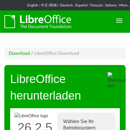
English
|
中文 (简体)
|
Deutsch
|
Español
|
Français
|
Italiano
|
More...
Download
/
LibreOffice Download
LibreOffice
herunterladen
Wählen Sie Ihr
26.2.5
Betriebssystem: