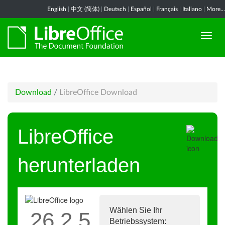
English
|
中文 (简体)
|
Deutsch
|
Español
|
Français
|
Italiano
|
More...
Download
/
LibreOffice Download
LibreOffice
herunterladen
Wählen Sie Ihr
26.2.5
Betriebssystem: