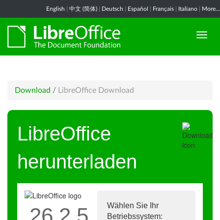
English
|
中文 (简体)
|
Deutsch
|
Español
|
Français
|
Italiano
|
More...
Download
/
LibreOffice Download
LibreOffice
herunterladen
Wählen Sie Ihr
26.2.5
Betriebssystem: