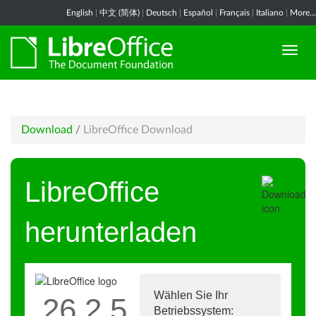
English
|
中文 (简体)
|
Deutsch
|
Español
|
Français
|
Italiano
|
More...
Download
/
LibreOffice Download
LibreOffice
herunterladen
Wählen Sie Ihr
26.2.5
Betriebssystem: