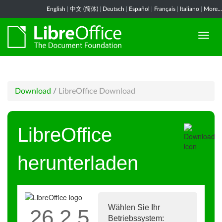
English
|
中文 (简体)
|
Deutsch
|
Español
|
Français
|
Italiano
|
More...
Download
/
LibreOffice Download
LibreOffice
herunterladen
Wählen Sie Ihr
26.2.5
Betriebssystem: