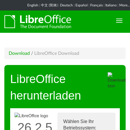
English
|
中文 (简体)
|
Deutsch
|
Español
|
Français
|
Italiano
|
More...
Download
/
LibreOffice Download
LibreOffice
herunterladen
Wählen Sie Ihr
26.2.5
Betriebssystem: