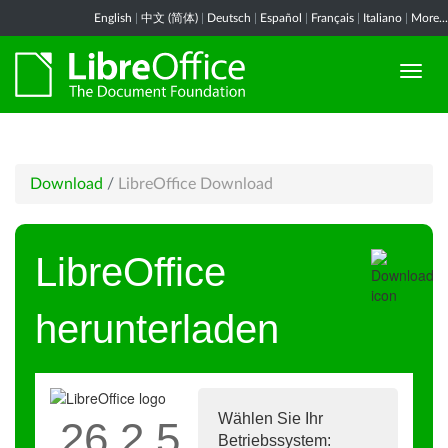
English
|
中文 (简体)
|
Deutsch
|
Español
|
Français
|
Italiano
|
More...
Download
/
LibreOffice Download
LibreOffice
herunterladen
Wählen Sie Ihr
26.2.5
Betriebssystem: