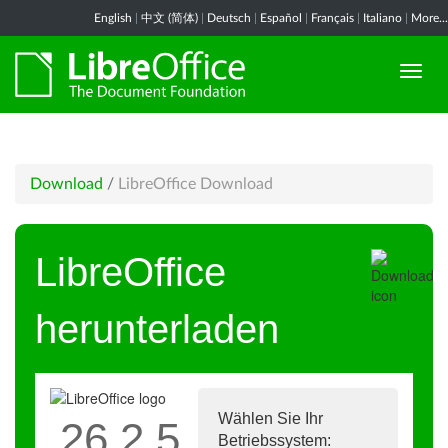
English
|
中文 (简体)
|
Deutsch
|
Español
|
Français
|
Italiano
|
More...
Download
/
LibreOffice Download
LibreOffice
herunterladen
Wählen Sie Ihr
26.2.5
Betriebssystem: