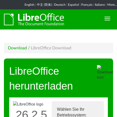
English
|
中文 (简体)
|
Deutsch
|
Español
|
Français
|
Italiano
|
More...
Download
/
LibreOffice Download
LibreOffice
herunterladen
Wählen Sie Ihr
26.2.5
Betriebssystem: