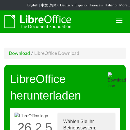
English
|
中文 (简体)
|
Deutsch
|
Español
|
Français
|
Italiano
|
More...
Download
/
LibreOffice Download
LibreOffice
herunterladen
Wählen Sie Ihr
26.2.5
Betriebssystem: