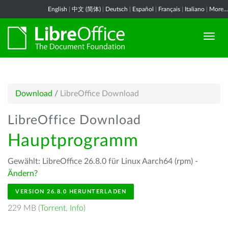
English
|
中文 (简体)
|
Deutsch
|
Español
|
Français
|
Italiano
|
More...
Download
/
LibreOffice Download
LibreOffice Download
Hauptprogramm
Gewählt: LibreOffice 26.8.0 für Linux Aarch64 (rpm) -
Ändern?
VERSION 26.8.0 HERUNTERLADEN
229 MB (
Torrent
,
Info
)