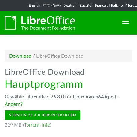
English
|
中文 (简体)
|
Deutsch
|
Español
|
Français
|
Italiano
|
More...
Download
/
LibreOffice Download
LibreOffice Download
Hauptprogramm
Gewählt: LibreOffice 26.8.0 für Linux Aarch64 (rpm) -
Ändern?
VERSION 26.8.0 HERUNTERLADEN
229 MB (
Torrent
,
Info
)