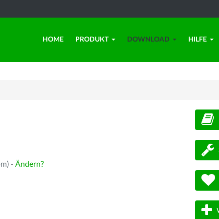
HOME
PRODUKT
DOWNLOAD
HILFE
d
pm) -
Ändern?