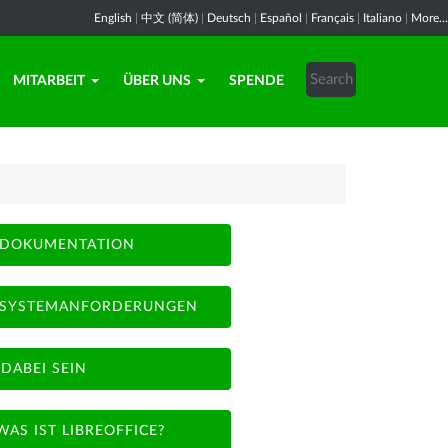
English
|
中文 (简体)
|
Deutsch
|
Español
|
Français
|
Italiano
|
More...
MITARBEIT
ÜBER UNS
SPENDE
DOKUMENTATION
SYSTEMANFORDERUNGEN
DABEI SEIN
WAS IST LIBREOFFICE?