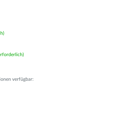
h)
forderlich)
ionen verfügbar: