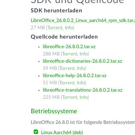
SDK und Quellcode
SDK herunterladen
LibreOffice_26.8.0.2_Linux_aarch64_rpm_sdk.tar.
27 MB (
Torrent
,
Info
)
Quellcode herunterladen
libreoffice-26.8.0.2.tar.xz
288 MB (
Torrent
,
Info
)
libreoffice-dictionaries-26.8.0.2.tar.xz
59 MB (
Torrent
,
Info
)
libreoffice-help-26.8.0.2.tar.xz
51 MB (
Torrent
,
Info
)
libreoffice-translations-26.8.0.2.tar.xz
225 MB (
Torrent
,
Info
)
Betriebssysteme
LibreOffice 26.8.0 ist für folgende Betriebssyste
Linux Aarch64 (deb)