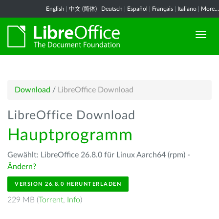
English
|
中文 (简体)
|
Deutsch
|
Español
|
Français
|
Italiano
|
More...
Download
/
LibreOffice Download
LibreOffice Download
Hauptprogramm
Gewählt: LibreOffice 26.8.0 für Linux Aarch64 (rpm) -
Ändern?
VERSION 26.8.0 HERUNTERLADEN
229 MB (
Torrent
,
Info
)