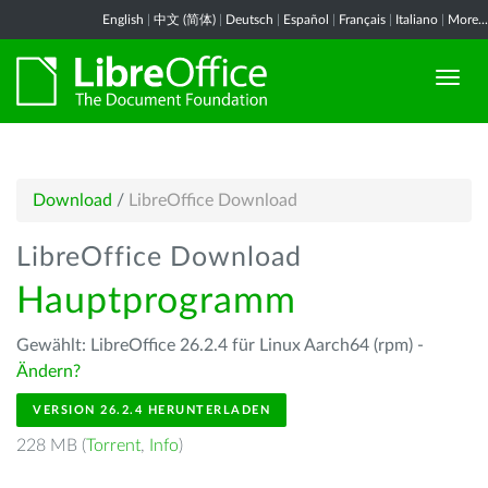
English
|
中文 (简体)
|
Deutsch
|
Español
|
Français
|
Italiano
|
More...
Download
/
LibreOffice Download
LibreOffice Download
Hauptprogramm
Gewählt: LibreOffice 26.2.4 für Linux Aarch64 (rpm) -
Ändern?
VERSION 26.2.4 HERUNTERLADEN
228 MB (
Torrent
,
Info
)