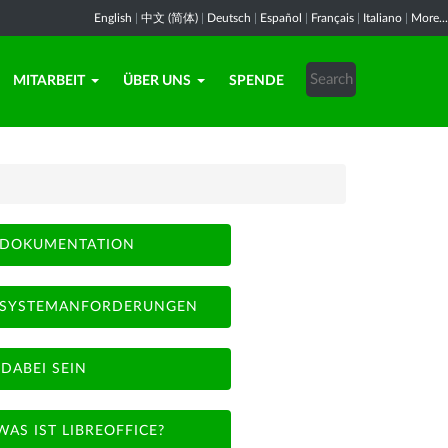
English
|
中文 (简体)
|
Deutsch
|
Español
|
Français
|
Italiano
|
More...
MITARBEIT
ÜBER UNS
SPENDE
DOKUMENTATION
SYSTEMANFORDERUNGEN
DABEI SEIN
WAS IST LIBREOFFICE?