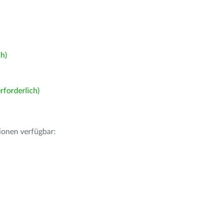
h)
forderlich)
ionen verfügbar: