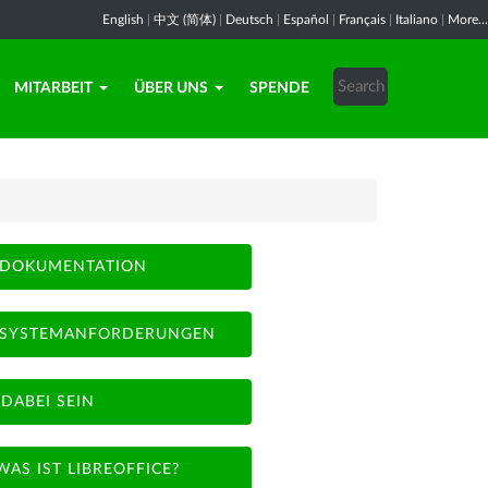
English
|
中文 (简体)
|
Deutsch
|
Español
|
Français
|
Italiano
|
More...
MITARBEIT
ÜBER UNS
SPENDE
DOKUMENTATION
SYSTEMANFORDERUNGEN
DABEI SEIN
WAS IST LIBREOFFICE?