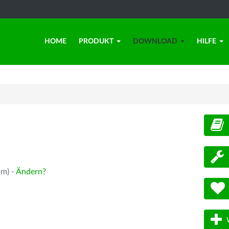
HOME
PRODUKT
DOWNLOAD
HILFE
d
pm) -
Ändern?