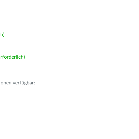
h)
forderlich)
ionen verfügbar: