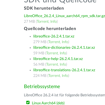
SDK und Quellcode
SDK herunterladen
LibreOffice_26.2.4_Linux_aarch64_rpm_sdk.tar.gz
27 MB (
Torrent
,
Info
)
Quellcode herunterladen
libreoffice-26.2.4.1.tar.xz
279 MB (
Torrent
,
Info
)
libreoffice-dictionaries-26.2.4.1.tar.xz
59 MB (
Torrent
,
Info
)
libreoffice-help-26.2.4.1.tar.xz
56 MB (
Torrent
,
Info
)
libreoffice-translations-26.2.4.1.tar.xz
224 MB (
Torrent
,
Info
)
Betriebssysteme
LibreOffice 26.2.4 ist für folgende Betriebssyste
Linux Aarch64 (deb)