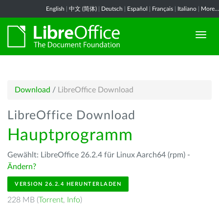
English
|
中文 (简体)
|
Deutsch
|
Español
|
Français
|
Italiano
|
More...
Download
/
LibreOffice Download
LibreOffice Download
Hauptprogramm
Gewählt: LibreOffice 26.2.4 für Linux Aarch64 (rpm) -
Ändern?
VERSION 26.2.4 HERUNTERLADEN
228 MB (
Torrent
,
Info
)