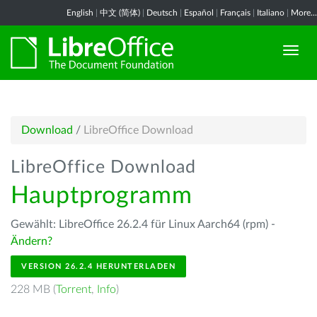
English
|
中文 (简体)
|
Deutsch
|
Español
|
Français
|
Italiano
|
More...
Download
/
LibreOffice Download
LibreOffice Download
Hauptprogramm
Gewählt: LibreOffice 26.2.4 für Linux Aarch64 (rpm) -
Ändern?
VERSION 26.2.4 HERUNTERLADEN
228 MB (
Torrent
,
Info
)