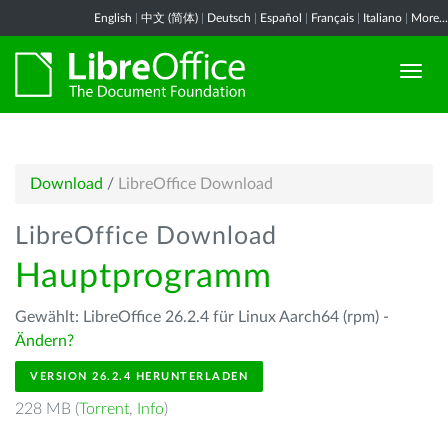
English
|
中文 (简体)
|
Deutsch
|
Español
|
Français
|
Italiano
|
More...
Download
/
LibreOffice Download
LibreOffice Download
Hauptprogramm
Gewählt: LibreOffice 26.2.4 für Linux Aarch64 (rpm) -
Ändern?
VERSION 26.2.4 HERUNTERLADEN
228 MB (
Torrent
,
Info
)