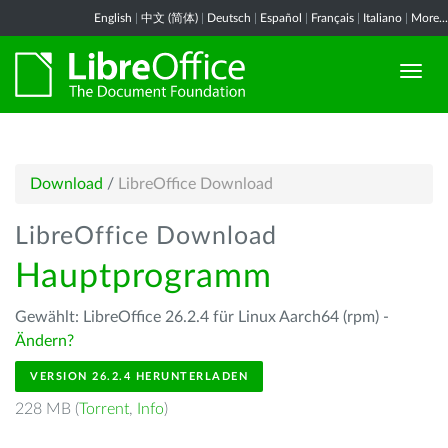
English
|
中文 (简体)
|
Deutsch
|
Español
|
Français
|
Italiano
|
More...
Download
/
LibreOffice Download
LibreOffice Download
Hauptprogramm
Gewählt: LibreOffice 26.2.4 für Linux Aarch64 (rpm) -
Ändern?
VERSION 26.2.4 HERUNTERLADEN
228 MB (
Torrent
,
Info
)