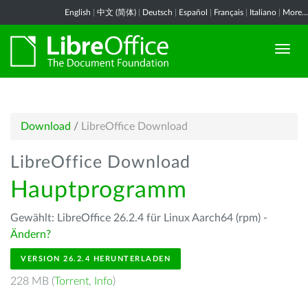
English
|
中文 (简体)
|
Deutsch
|
Español
|
Français
|
Italiano
|
More...
Download
/
LibreOffice Download
LibreOffice Download
Hauptprogramm
Gewählt: LibreOffice 26.2.4 für Linux Aarch64 (rpm) -
Ändern?
VERSION 26.2.4 HERUNTERLADEN
228 MB (
Torrent
,
Info
)