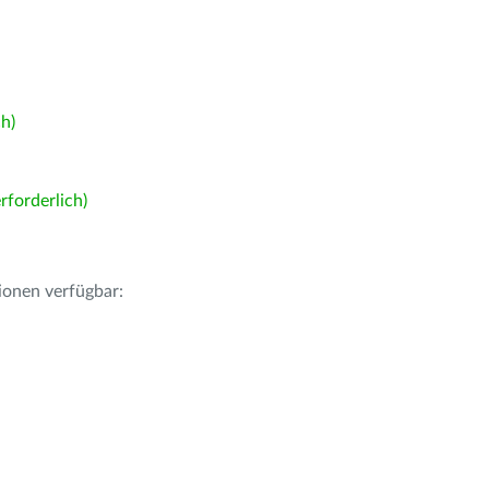
h)
forderlich)
ionen verfügbar: