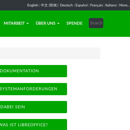
English
|
中文 (简体)
|
Deutsch
|
Español
|
Français
|
Italiano
|
More...
MITARBEIT
ÜBER UNS
SPENDE
DOKUMENTATION
SYSTEMANFORDERUNGEN
DABEI SEIN
WAS IST LIBREOFFICE?