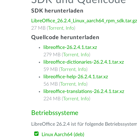
SDK und Quellcode
SDK herunterladen
LibreOffice_26.2.4_Linux_aarch64_rpm_sdk.tar.gz
27 MB (
Torrent
,
Info
)
Quellcode herunterladen
libreoffice-26.2.4.1.tar.xz
279 MB (
Torrent
,
Info
)
libreoffice-dictionaries-26.2.4.1.tar.xz
59 MB (
Torrent
,
Info
)
libreoffice-help-26.2.4.1.tar.xz
56 MB (
Torrent
,
Info
)
libreoffice-translations-26.2.4.1.tar.xz
224 MB (
Torrent
,
Info
)
Betriebssysteme
LibreOffice 26.2.4 ist für folgende Betriebssyste
Linux Aarch64 (deb)