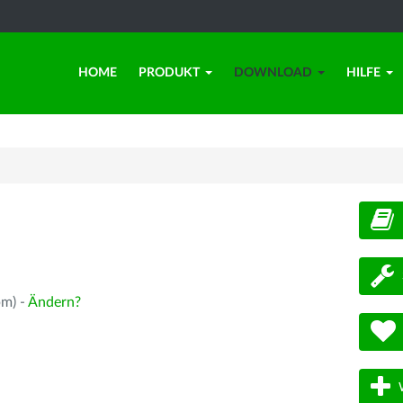
HOME
PRODUKT
DOWNLOAD
HILFE
d
pm) -
Ändern?