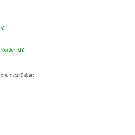
h)
forderlich)
ionen verfügbar: