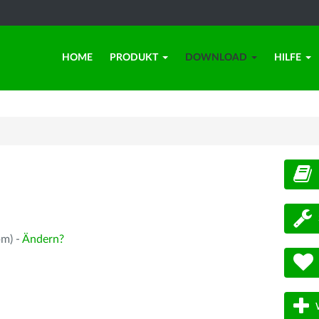
HOME
PRODUKT
DOWNLOAD
HILFE
d
pm) -
Ändern?