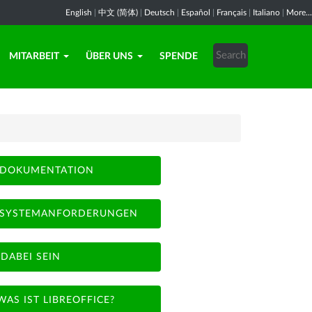
English
|
中文 (简体)
|
Deutsch
|
Español
|
Français
|
Italiano
|
More...
MITARBEIT
ÜBER UNS
SPENDE
DOKUMENTATION
SYSTEMANFORDERUNGEN
DABEI SEIN
WAS IST LIBREOFFICE?