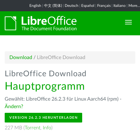
English
|
中文 (简体)
|
Deutsch
|
Español
|
Français
|
Italiano
|
More...
Download
/
LibreOffice Download
LibreOffice Download
Hauptprogramm
Gewählt: LibreOffice 26.2.3 für Linux Aarch64 (rpm) -
Ändern?
VERSION 26.2.3 HERUNTERLADEN
227 MB (
Torrent
,
Info
)