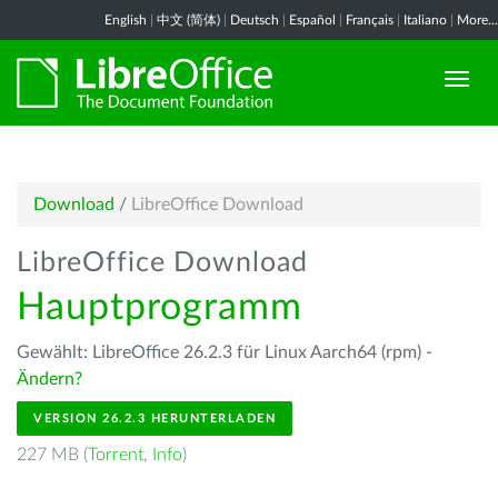
English
|
中文 (简体)
|
Deutsch
|
Español
|
Français
|
Italiano
|
More...
Download
/
LibreOffice Download
LibreOffice Download
Hauptprogramm
Gewählt: LibreOffice 26.2.3 für Linux Aarch64 (rpm) -
Ändern?
VERSION 26.2.3 HERUNTERLADEN
227 MB (
Torrent
,
Info
)