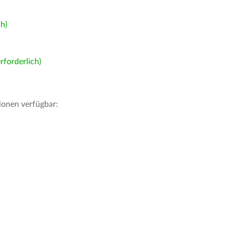
h)
forderlich)
ionen verfügbar: