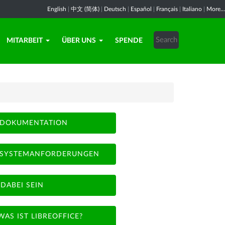
English
|
中文 (简体)
|
Deutsch
|
Español
|
Français
|
Italiano
|
More...
MITARBEIT
ÜBER UNS
SPENDE
DOKUMENTATION
SYSTEMANFORDERUNGEN
DABEI SEIN
WAS IST LIBREOFFICE?