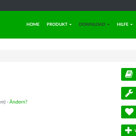
HOME
PRODUKT
DOWNLOAD
HILFE
d
pm) -
Ändern?