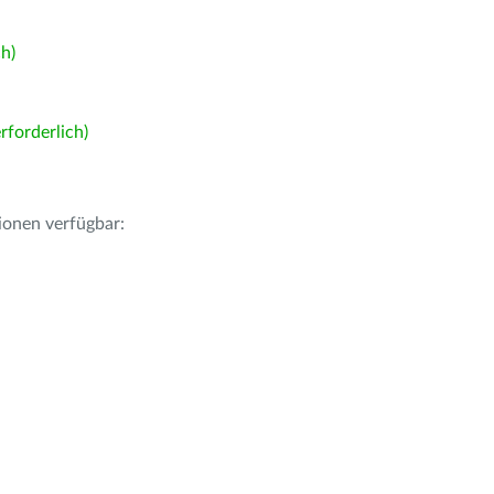
h)
forderlich)
ionen verfügbar: