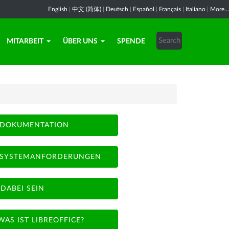
English
|
中文 (简体)
|
Deutsch
|
Español
|
Français
|
Italiano
|
More...
MITARBEIT
ÜBER UNS
SPENDE
DOKUMENTATION
SYSTEMANFORDERUNGEN
DABEI SEIN
WAS IST LIBREOFFICE?