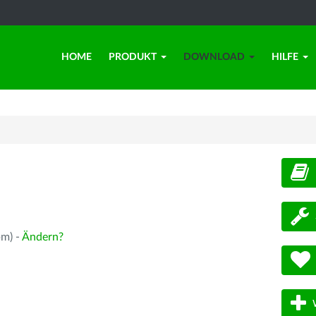
HOME
PRODUKT
DOWNLOAD
HILFE
d
pm) -
Ändern?