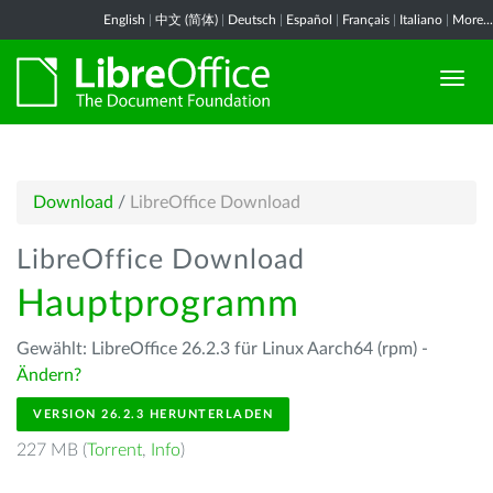
English
|
中文 (简体)
|
Deutsch
|
Español
|
Français
|
Italiano
|
More...
Download
/
LibreOffice Download
LibreOffice Download
Hauptprogramm
Gewählt: LibreOffice 26.2.3 für Linux Aarch64 (rpm) -
Ändern?
VERSION 26.2.3 HERUNTERLADEN
227 MB (
Torrent
,
Info
)