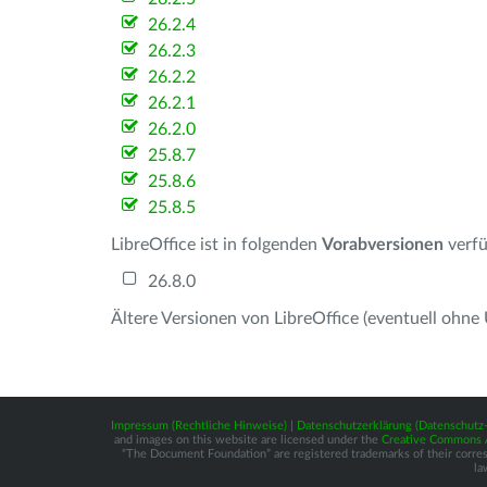
26.2.4
26.2.3
26.2.2
26.2.1
26.2.0
25.8.7
25.8.6
25.8.5
LibreOffice ist in folgenden
Vorabversionen
verfü
26.8.0
Ältere Versionen von LibreOffice (eventuell ohne
Impressum (Rechtliche Hinweise)
|
Datenschutzerklärung (Datenschut
and images on this website are licensed under the
Creative Commons At
“The Document Foundation” are registered trademarks of their correspo
la