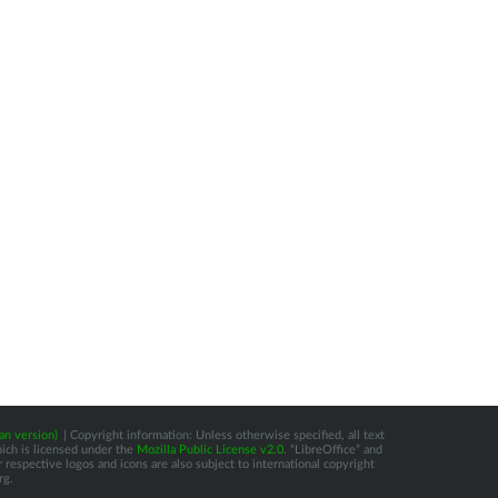
an version)
| Copyright information: Unless otherwise specified, all text
hich is licensed under the
Mozilla Public License v2.0
. “LibreOffice” and
respective logos and icons are also subject to international copyright
rg.