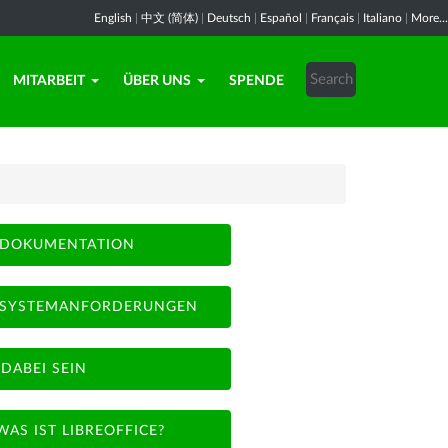
English
|
中文 (简体)
|
Deutsch
|
Español
|
Français
|
Italiano
|
More...
MITARBEIT
ÜBER UNS
SPENDE
DOKUMENTATION
SYSTEMANFORDERUNGEN
DABEI SEIN
WAS IST LIBREOFFICE?