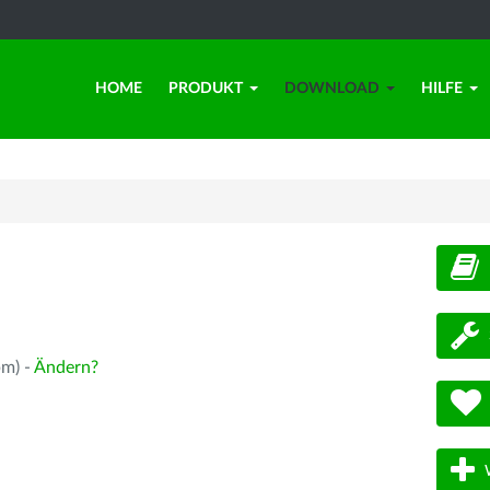
HOME
PRODUKT
DOWNLOAD
HILFE
d
pm) -
Ändern?