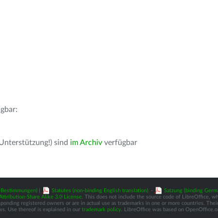
gbar:
 Unterstützung!) sind
im Archiv
verfügbar
z-Bestimmungen)
|
Statutes (non-binding English translation)
-
Satzung (binding Germ
tribution-Share Alike 3.0 License
. This does not include the source code of LibreOffice, w
nding registered owners or are in actual use as trademarks in one or more countries. Their 
ws. Use thereof is explained in our
trademark policy
. LibreOffice was based on OpenOffice.o