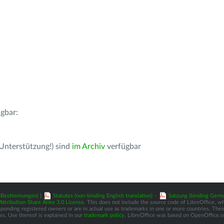
gbar:
 Unterstützung!) sind
im Archiv
verfügbar
z-Bestimmungen)
|
Statutes (non-binding English translation)
-
Satzung (binding Germ
tribution-Share Alike 3.0 License
. This does not include the source code of LibreOffice, w
nding registered owners or are in actual use as trademarks in one or more countries. Their 
ws. Use thereof is explained in our
trademark policy
. LibreOffice was based on OpenOffice.o