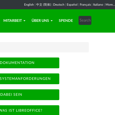
English
|
中文 (简体)
|
Deutsch
|
Español
|
Français
|
Italiano
|
More...
MITARBEIT
ÜBER UNS
SPENDE
DOKUMENTATION
SYSTEMANFORDERUNGEN
DABEI SEIN
WAS IST LIBREOFFICE?