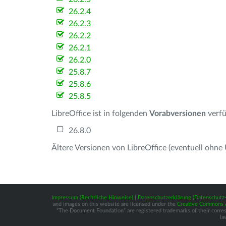
26.2.4
26.2.3
26.2.2
26.2.1
26.2.0
25.8.7
25.8.6
25.8.5
LibreOffice ist in folgenden
Vorabversionen
verfü
26.8.0
Ältere Versionen von LibreOffice (eventuell ohne
Impressum (Rechtliche Hinweise)
|
Datenschutzerklärung (Datenschut
and images on this website are licensed under the
Creative Commons At
“The Document Foundation” are registered trademarks of their correspo
la