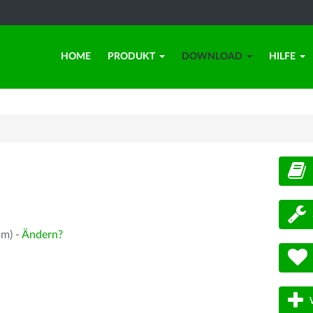
HOME
PRODUKT
DOWNLOAD
HILFE
d
pm) -
Ändern?