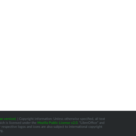
an version)
| Copyright information: Unless otherwise specified, all text
hich is licensed under the
Mozilla Public License v2.0
. “LibreOffice” and
respective logos and icons are also subject to international copyright
rg.