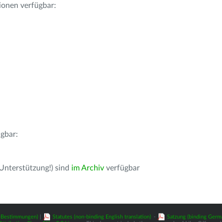
ionen verfügbar:
gbar:
 Unterstützung!) sind
im Archiv
verfügbar
z-Bestimmungen)
|
Statutes (non-binding English translation)
-
Satzung (binding Germ