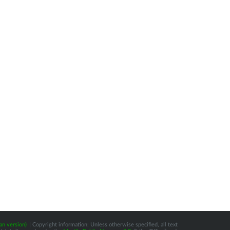
an version)
| Copyright information: Unless otherwise specified, all text