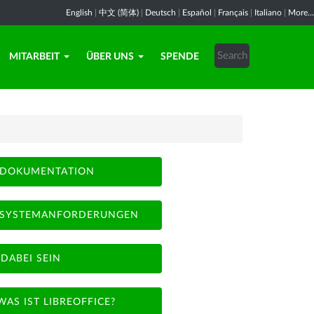
English
|
中文 (简体)
|
Deutsch
|
Español
|
Français
|
Italiano
|
More...
MITARBEIT
ÜBER UNS
SPENDE
DOKUMENTATION
SYSTEMANFORDERUNGEN
DABEI SEIN
WAS IST LIBREOFFICE?