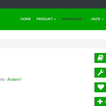
HOME
PRODUKT
DOWNLOAD
HILFE
d
pm) -
Ändern?