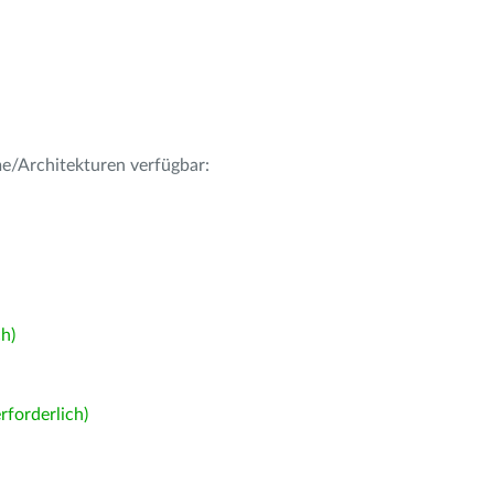
me/Architekturen verfügbar:
h)
forderlich)