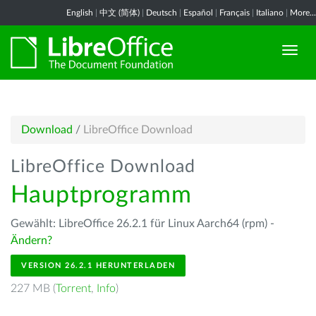
English
|
中文 (简体)
|
Deutsch
|
Español
|
Français
|
Italiano
|
More...
Download
/
LibreOffice Download
LibreOffice Download
Hauptprogramm
Gewählt: LibreOffice 26.2.1 für Linux Aarch64 (rpm) -
Ändern?
VERSION 26.2.1 HERUNTERLADEN
227 MB (
Torrent
,
Info
)