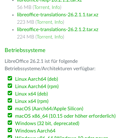
libreoffice-help-26.2.1.2.tar.xz
56 MB (
Torrent
,
Info
)
libreoffice-translations-26.2.1.1.tar.xz
223 MB (
Torrent
,
Info
)
libreoffice-translations-26.2.1.2.tar.xz
224 MB (
Torrent
,
Info
)
Betriebssysteme
LibreOffice 26.2.1 ist für folgende
Betriebssysteme/Architekturen verfügbar:
Linux Aarch64 (deb)
Linux Aarch64 (rpm)
Linux x64 (deb)
Linux x64 (rpm)
macOS (Aarch64/Apple Silicon)
macOS x86_64 (10.15 oder höher erforderlich)
Windows (32 bit, deprecated)
Windows Aarch64