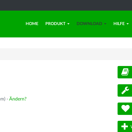
HOME
PRODUKT
DOWNLOAD
HILFE
d
pm) -
Ändern?