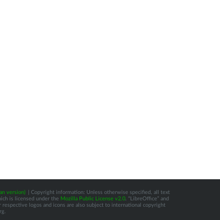
an version)
| Copyright information: Unless otherwise specified, all text
hich is licensed under the
Mozilla Public License v2.0
. “LibreOffice” and
respective logos and icons are also subject to international copyright
rg.