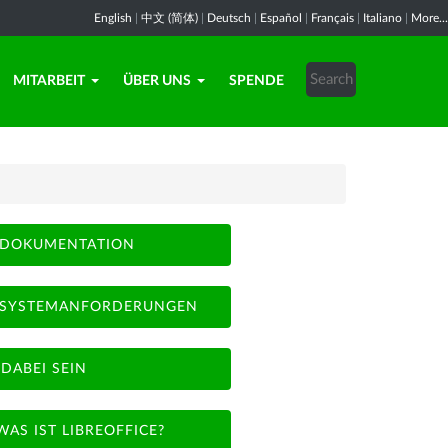
English
|
中文 (简体)
|
Deutsch
|
Español
|
Français
|
Italiano
|
More...
MITARBEIT
ÜBER UNS
SPENDE
DOKUMENTATION
SYSTEMANFORDERUNGEN
DABEI SEIN
WAS IST LIBREOFFICE?