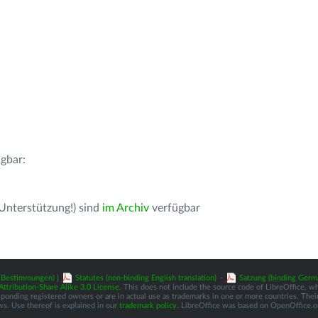
gbar:
 Unterstützung!) sind
im Archiv
verfügbar
z-Bestimmungen)
|
Statutes (non-binding English translation)
-
Satzung (binding Germ
tribution-Share Alike 3.0 License
. This does not include the source code of LibreOffice, w
nding registered owners or are in actual use as trademarks in one or more countries. Their 
ws. Use thereof is explained in our
trademark policy
. LibreOffice was based on OpenOffice.o