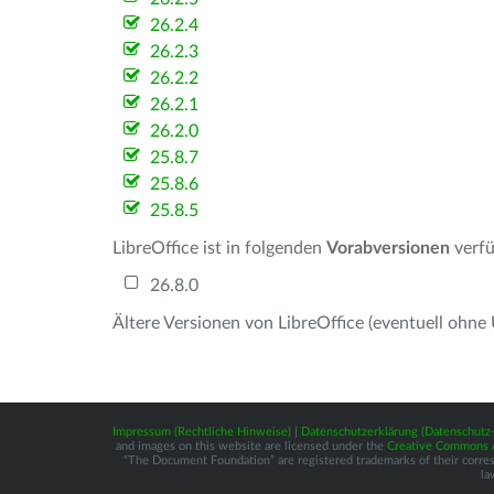
26.2.4
26.2.3
26.2.2
26.2.1
26.2.0
25.8.7
25.8.6
25.8.5
LibreOffice ist in folgenden
Vorabversionen
verfü
26.8.0
Ältere Versionen von LibreOffice (eventuell ohne
Impressum (Rechtliche Hinweise)
|
Datenschutzerklärung (Datenschut
and images on this website are licensed under the
Creative Commons At
“The Document Foundation” are registered trademarks of their correspo
la