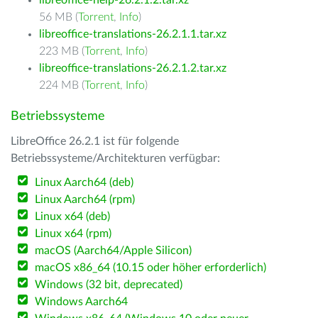
libreoffice-help-26.2.1.2.tar.xz
56 MB (
Torrent
,
Info
)
libreoffice-translations-26.2.1.1.tar.xz
223 MB (
Torrent
,
Info
)
libreoffice-translations-26.2.1.2.tar.xz
224 MB (
Torrent
,
Info
)
Betriebssysteme
LibreOffice 26.2.1 ist für folgende
Betriebssysteme/Architekturen verfügbar:
Linux Aarch64 (deb)
Linux Aarch64 (rpm)
Linux x64 (deb)
Linux x64 (rpm)
macOS (Aarch64/Apple Silicon)
macOS x86_64 (10.15 oder höher erforderlich)
Windows (32 bit, deprecated)
Windows Aarch64