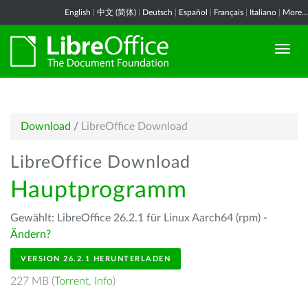
English
|
中文 (简体)
|
Deutsch
|
Español
|
Français
|
Italiano
|
More...
Download
/
LibreOffice Download
LibreOffice Download
Hauptprogramm
Gewählt: LibreOffice 26.2.1 für Linux Aarch64 (rpm) -
Ändern?
VERSION 26.2.1 HERUNTERLADEN
227 MB (
Torrent
,
Info
)