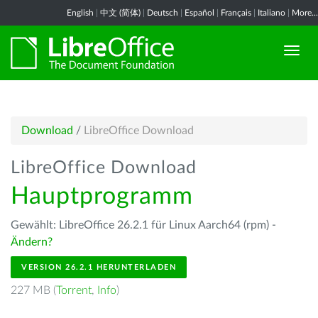
English
|
中文 (简体)
|
Deutsch
|
Español
|
Français
|
Italiano
|
More...
Download
/
LibreOffice Download
LibreOffice Download
Hauptprogramm
Gewählt: LibreOffice 26.2.1 für Linux Aarch64 (rpm) -
Ändern?
VERSION 26.2.1 HERUNTERLADEN
227 MB (
Torrent
,
Info
)