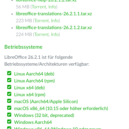
libreoffice-help-26.2.1.2.tar.xz
56 MB (
Torrent
,
Info
)
libreoffice-translations-26.2.1.1.tar.xz
223 MB (
Torrent
,
Info
)
libreoffice-translations-26.2.1.2.tar.xz
224 MB (
Torrent
,
Info
)
Betriebssysteme
LibreOffice 26.2.1 ist für folgende
Betriebssysteme/Architekturen verfügbar:
Linux Aarch64 (deb)
Linux Aarch64 (rpm)
Linux x64 (deb)
Linux x64 (rpm)
macOS (Aarch64/Apple Silicon)
macOS x86_64 (10.15 oder höher erforderlich)
Windows (32 bit, deprecated)
Windows Aarch64