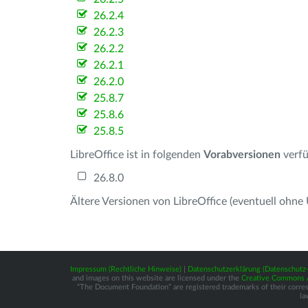
26.2.4
26.2.3
26.2.2
26.2.1
26.2.0
25.8.7
25.8.6
25.8.5
LibreOffice ist in folgenden
Vorabversionen
verfü
26.8.0
Ältere Versionen von LibreOffice (eventuell ohne
Impressum (Rechtliche Hinweise)
|
Datenschutzerklärung (Datenschut
and images on this website are licensed under the
Creative Commons At
“The Document Foundation” are registered trademarks of their correspo
la