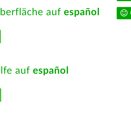
berfläche auf
español
ilfe auf
español