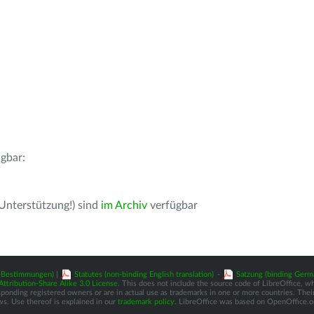
gbar:
 Unterstützung!) sind
im Archiv
verfügbar
z-Bestimmungen)
|
Statutes (non-binding English translation)
-
Satzung (binding Germ
tribution-Share Alike 3.0 License
. This does not include the source code of LibreOffice, w
nding registered owners or are in actual use as trademarks in one or more countries. Their 
ws. Use thereof is explained in our
trademark policy
. LibreOffice was based on OpenOffice.o