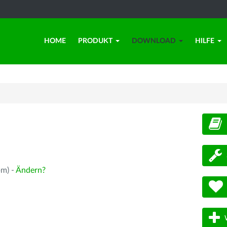
HOME
PRODUKT
DOWNLOAD
HILFE
d
pm) -
Ändern?