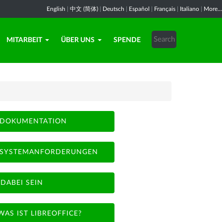
English
|
中文 (简体)
|
Deutsch
|
Español
|
Français
|
Italiano
|
More...
MITARBEIT
ÜBER UNS
SPENDE
DOKUMENTATION
SYSTEMANFORDERUNGEN
DABEI SEIN
WAS IST LIBREOFFICE?