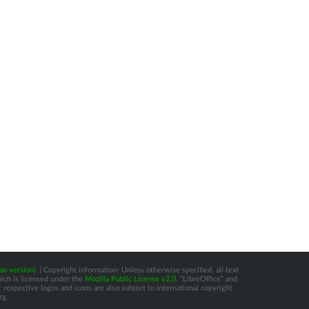
an version)
| Copyright information: Unless otherwise specified, all text
hich is licensed under the
Mozilla Public License v2.0
. “LibreOffice” and
respective logos and icons are also subject to international copyright
rg.