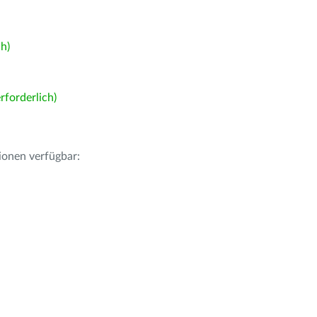
h)
forderlich)
ionen verfügbar: