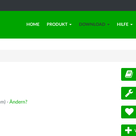
HOME
PRODUKT
DOWNLOAD
HILFE
d
pm) -
Ändern?