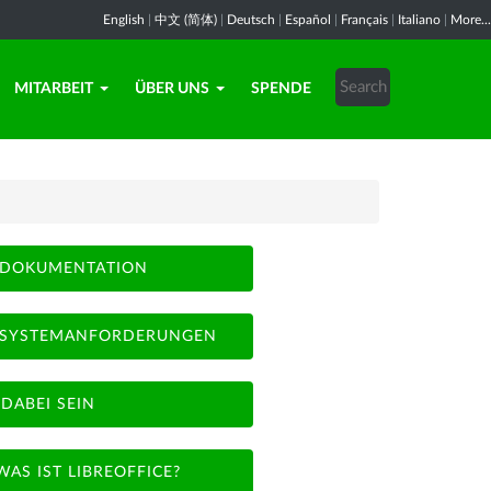
English
|
中文 (简体)
|
Deutsch
|
Español
|
Français
|
Italiano
|
More...
MITARBEIT
ÜBER UNS
SPENDE
DOKUMENTATION
SYSTEMANFORDERUNGEN
DABEI SEIN
WAS IST LIBREOFFICE?