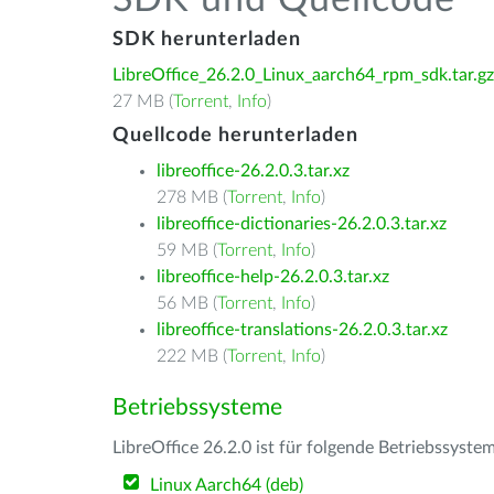
SDK und Quellcode
SDK herunterladen
LibreOffice_26.2.0_Linux_aarch64_rpm_sdk.tar.gz
27 MB (
Torrent
,
Info
)
Quellcode herunterladen
libreoffice-26.2.0.3.tar.xz
278 MB (
Torrent
,
Info
)
libreoffice-dictionaries-26.2.0.3.tar.xz
59 MB (
Torrent
,
Info
)
libreoffice-help-26.2.0.3.tar.xz
56 MB (
Torrent
,
Info
)
libreoffice-translations-26.2.0.3.tar.xz
222 MB (
Torrent
,
Info
)
Betriebssysteme
LibreOffice 26.2.0 ist für folgende Betriebssyste
Linux Aarch64 (deb)