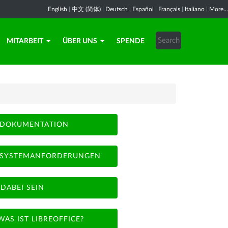
English
|
中文 (简体)
|
Deutsch
|
Español
|
Français
|
Italiano
|
More...
MITARBEIT
ÜBER UNS
SPENDE
DOKUMENTATION
SYSTEMANFORDERUNGEN
DABEI SEIN
WAS IST LIBREOFFICE?