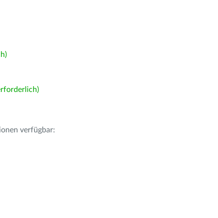
h)
forderlich)
ionen verfügbar: