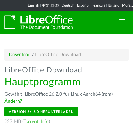
English
|
中文 (简体)
|
Deutsch
|
Español
|
Français
|
Italiano
|
More...
Download
/
LibreOffice Download
LibreOffice Download
Hauptprogramm
Gewählt: LibreOffice 26.2.0 für Linux Aarch64 (rpm) -
Ändern?
VERSION 26.2.0 HERUNTERLADEN
227 MB (
Torrent
,
Info
)