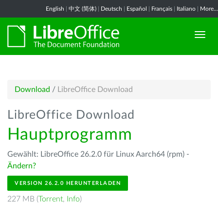
English
|
中文 (简体)
|
Deutsch
|
Español
|
Français
|
Italiano
|
More...
Download
/
LibreOffice Download
LibreOffice Download
Hauptprogramm
Gewählt: LibreOffice 26.2.0 für Linux Aarch64 (rpm) -
Ändern?
VERSION 26.2.0 HERUNTERLADEN
227 MB (
Torrent
,
Info
)