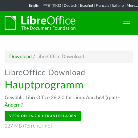
English
|
中文 (简体)
|
Deutsch
|
Español
|
Français
|
Italiano
|
More...
Download
/
LibreOffice Download
LibreOffice Download
Hauptprogramm
Gewählt: LibreOffice 26.2.0 für Linux Aarch64 (rpm) -
Ändern?
VERSION 26.2.0 HERUNTERLADEN
227 MB (
Torrent
,
Info
)