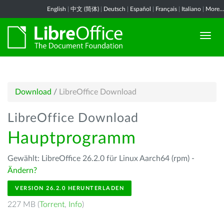
English
|
中文 (简体)
|
Deutsch
|
Español
|
Français
|
Italiano
|
More...
Download
/
LibreOffice Download
LibreOffice Download
Hauptprogramm
Gewählt: LibreOffice 26.2.0 für Linux Aarch64 (rpm) -
Ändern?
VERSION 26.2.0 HERUNTERLADEN
227 MB (
Torrent
,
Info
)