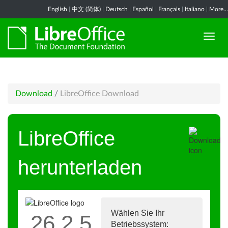
English
|
中文 (简体)
|
Deutsch
|
Español
|
Français
|
Italiano
|
More...
Download
/
LibreOffice Download
LibreOffice
herunterladen
Wählen Sie Ihr
26.2.5
Betriebssystem: