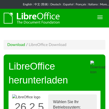
English
|
中文 (简体)
|
Deutsch
|
Español
|
Français
|
Italiano
|
More...
Download
/
LibreOffice Download
LibreOffice
herunterladen
Wählen Sie Ihr
26.2.5
Betriebssystem: