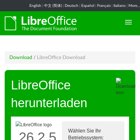
English
|
中文 (简体)
|
Deutsch
|
Español
|
Français
|
Italiano
|
More...
Download
/
LibreOffice Download
LibreOffice
herunterladen
Wählen Sie Ihr
26.2.5
Betriebssystem: