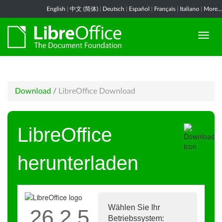
English
|
中文 (简体)
|
Deutsch
|
Español
|
Français
|
Italiano
|
More...
Download
/
LibreOffice Download
LibreOffice
herunterladen
Wählen Sie Ihr
26.2.5
Betriebssystem: