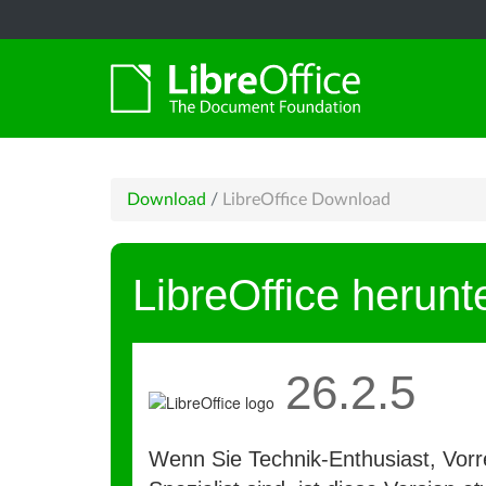
Download
/
LibreOffice Download
LibreOffice herunt
26.2.5
Wenn Sie Technik-Enthusiast, Vorre