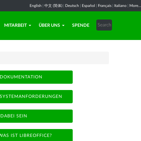
English
|
中文 (简体)
|
Deutsch
|
Español
|
Français
|
Italiano
|
More...
MITARBEIT
ÜBER UNS
SPENDE
DOKUMENTATION
SYSTEMANFORDERUNGEN
DABEI SEIN
WAS IST LIBREOFFICE?