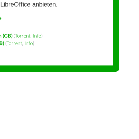
LibreOffice anbieten.
e
h (GB)
(
Torrent
,
Info
)
B)
(
Torrent
,
Info
)