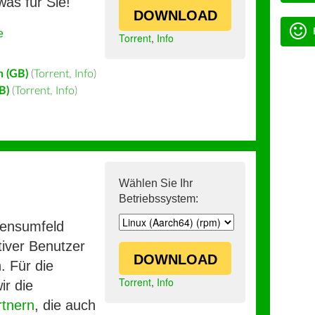
was für Sie!
DOWNLOAD
e
Torrent
,
Info
h (GB)
(
Torrent
,
Info
)
B)
(
Torrent
,
Info
)
Wählen Sie Ihr
Betriebssystem:
mensumfeld
iver Benutzer
DOWNLOAD
. Für die
Torrent
,
Info
ir die
rtnern
, die auch