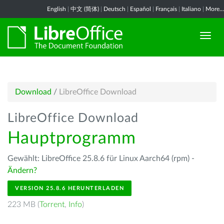
English
|
中文 (简体)
|
Deutsch
|
Español
|
Français
|
Italiano
|
More...
Download
/
LibreOffice Download
LibreOffice Download
Hauptprogramm
Gewählt: LibreOffice 25.8.6 für Linux Aarch64 (rpm) -
Ändern?
VERSION 25.8.6 HERUNTERLADEN
223 MB (
Torrent
,
Info
)