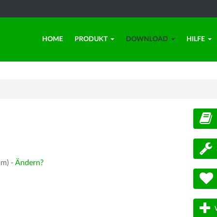
HOME
PRODUKT
DOWNLOAD
HILFE
d
pm) -
Ändern?