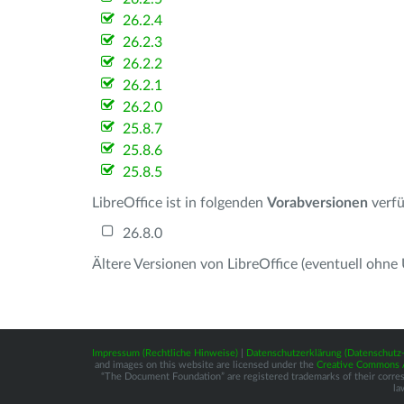
26.2.4
26.2.3
26.2.2
26.2.1
26.2.0
25.8.7
25.8.6
25.8.5
LibreOffice ist in folgenden
Vorabversionen
verfü
26.8.0
Ältere Versionen von LibreOffice (eventuell ohne
Impressum (Rechtliche Hinweise)
|
Datenschutzerklärung (Datenschut
and images on this website are licensed under the
Creative Commons At
“The Document Foundation” are registered trademarks of their correspo
la