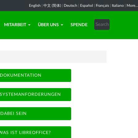
English
|
中文 (简体)
|
Deutsch
|
Español
|
Français
|
Italiano
|
More...
MITARBEIT
ÜBER UNS
SPENDE
DOKUMENTATION
SYSTEMANFORDERUNGEN
DABEI SEIN
WAS IST LIBREOFFICE?