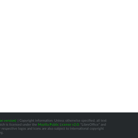
an version)
| Copyright information: Unless otherwise specified, all text
hich is licensed under the
Mozilla Public License v2.0
. “LibreOffice” and
respective logos and icons are also subject to international copyright
rg.